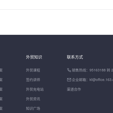
外贸知识
联系方式
案
外贸课程
销售热线：95163188 转 
案
签约讲师
企业邮箱：
kf@office.163
案
外贸充电站
渠道合作
案
外贸资讯
案
知识广场