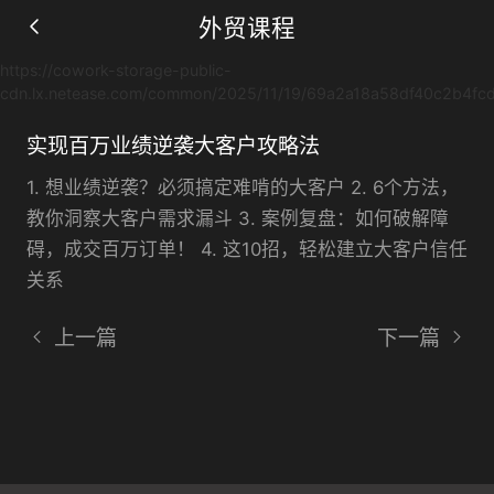
外贸课程
https://cowork-storage-public-
cdn.lx.netease.com/common/2025/11/19/69a2a18a58df40c2b4f
实现百万业绩逆袭大客户攻略法
1. 想业绩逆袭？必须搞定难啃的大客户 2. 6个方法，
仅需要两步, 立即获得观看机会
教你洞察大客户需求漏斗 3. 案例复盘：如何破解障
碍，成交百万订单！ 4. 这10招，轻松建立大客户信任
立即观看
关系
上一篇
下一篇