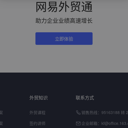
网易外贸通
助力企业业绩高速增长
立即体验
外贸知识
联系方式
案
外贸课程
销售热线：95163188 转 
案
签约讲师
企业邮箱：
kf@office.163