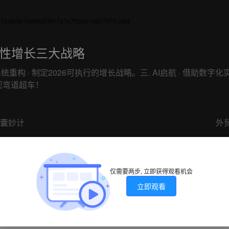
/01/15/a65b10ef6bf74f17a7e75b2e1cd57975.mp4
韧性增长三大战略
. 系统重构 · 制定2026可执行的增长战略。三. AI启航 · 
现弯道超车！
锦囊妙计
外
仅需要两步, 立即获得观看机会
立即观看