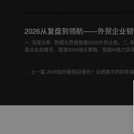
https://cowork-storage-public-cdn.lx.netease.com/common/2026
2026从复盘到领航——外贸企业
一. 深度诊断 · 数据化思维复盘2025外贸业务。二
盘点业务情况、理清2026增长策略、搭载AI能力实
上一篇
2026如何破局迎增长？业绩高手的四条