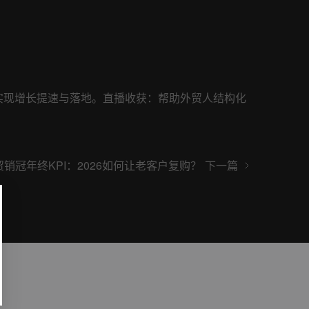
借助数字化实现增长提速与落地。直播收获：帮助外贸人结构化
贸销冠年终KPI：2026如何让老客户复购？
下一篇