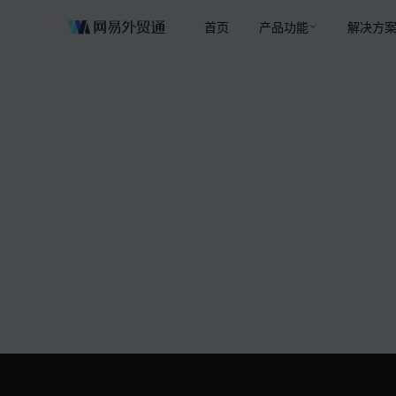
首页
产品功能
解决方