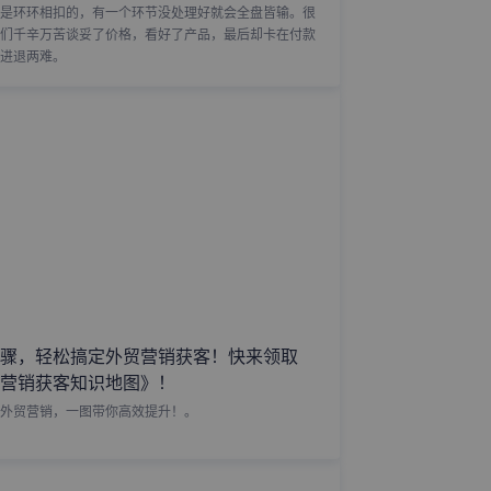
是环环相扣的，有一个环节没处理好就会全盘皆输。很
们千辛万苦谈妥了价格，看好了产品，最后却卡在付款
进退两难。
骤，轻松搞定外贸营销获客！快来领取
营销获客知识地图》！
外贸营销，一图带你高效提升！。