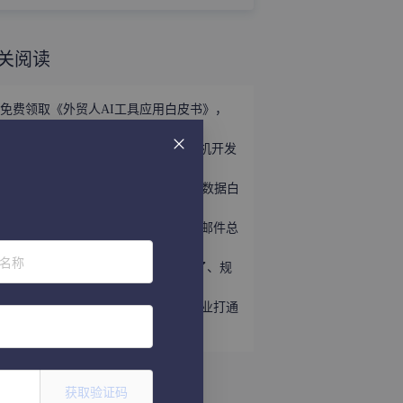
关阅读
免费领取《外贸人AI工具应用白皮书》，
掌握外贸全链路AI正确打法！
立即领取 | 手握这份《世界产业带商机开发
宝典》，2026外贸出海精准破局！
外贸获客难？免费领取《2026年海关数据白
皮书》，帮你轻松打破信息差！
展会跟进的黄金72小时：为什么你的邮件总
石沉大海？
位名称
第139届广交会：展区变了、工具变了、规
则变了，你还用老办法参展？
网易外贸通「展会运营」助力外贸企业打通
全链路获客！
获取验证码