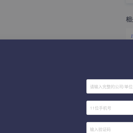
相
1
2
3
4
请输入完整的公司/单
5
6