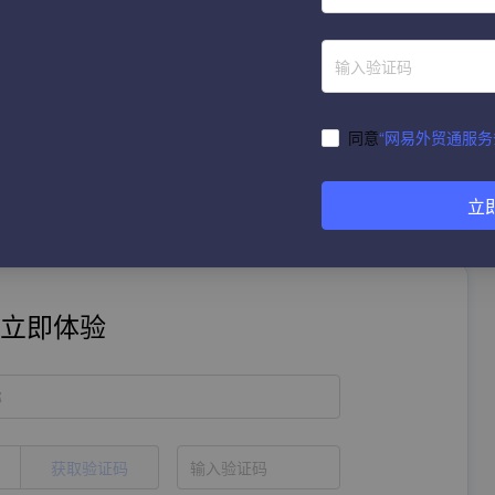
没有数据分析经验的用户也能轻松上手，快速获取所需信息。
解市场动态，还能提升企业的市场竞争力。通过网易外贸通，
场策略，提升销售效率和客户满意度。在激烈的市场竞争中，
键。
同意
“网易外贸通服务
立
立即体验
称
获取验证码