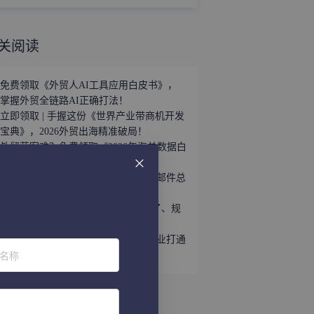
关阅读
免费领取《外贸人AI工具应用白皮书》，
掌握外贸全链路AI正确打法！
立即领取 | 手握这份《世界产业带商机开发
宝典》，2026外贸出海精准破局！
外贸获客难？免费领取《2026年海关数据白
皮书》，帮你轻松打破信息差！
展会跟进的黄金72小时：为什么你的邮件总
石沉大海？
第139届广交会：展区变了、工具变了、规
则变了，你还用老办法参展？
网易外贸通「展会运营」助力外贸企业打通
位名称
全链路获客！