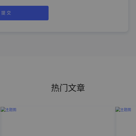
提 交
热门文章