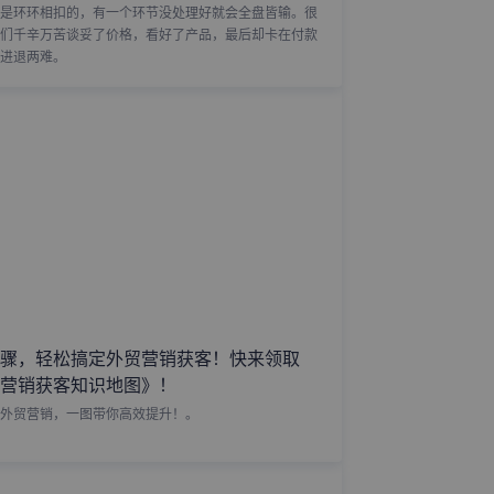
是环环相扣的，有一个环节没处理好就会全盘皆输。很
们千辛万苦谈妥了价格，看好了产品，最后却卡在付款
进退两难。
骤，轻松搞定外贸营销获客！快来领取
营销获客知识地图》！
外贸营销，一图带你高效提升！。