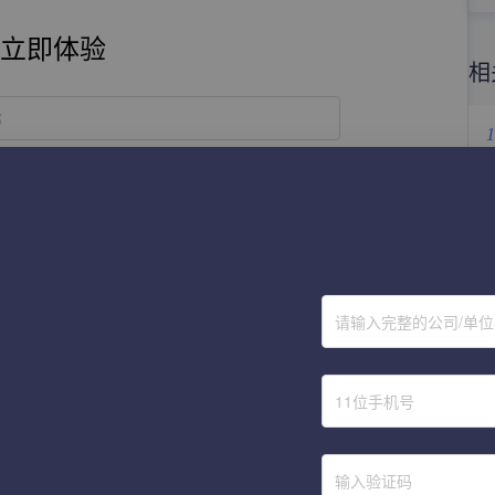
立即体验
相
称
1
2
获取验证码
3
提 交
4
请输入完整的公司/单
5
6