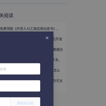
关阅读
免费领取《外贸人AI工具应用白皮书》，
掌握外贸全链路AI正确打法！
立即领取 | 手握这份《世界产业带商机开发
宝典》，2026外贸出海精准破局！
外贸获客难？免费领取《2026年海关数据白
皮书》，帮你轻松打破信息差！
趁着用YouTube开发外贸客户的人还不多，
速速上车！
位名称
听说WhatsApp做外贸很猛？让我看看怎么
个事儿...
做外贸还不会给国外客户打电话？那你可太
亏了
获取验证码