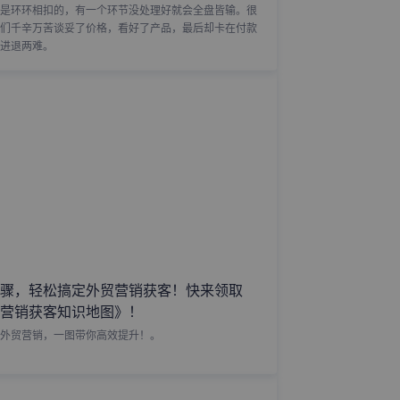
是环环相扣的，有一个环节没处理好就会全盘皆输。很
们千辛万苦谈妥了价格，看好了产品，最后却卡在付款
进退两难。
骤，轻松搞定外贸营销获客！快来领取
营销获客知识地图》！
外贸营销，一图带你高效提升！。