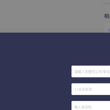
相
1
2
3
4
请输入完整的公司/单
5
6