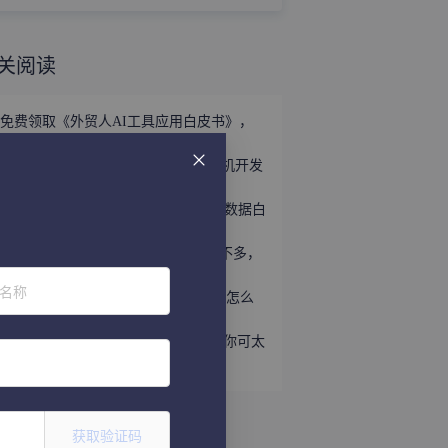
关阅读
免费领取《外贸人AI工具应用白皮书》，
掌握外贸全链路AI正确打法！
立即领取 | 手握这份《世界产业带商机开发
宝典》，2026外贸出海精准破局！
外贸获客难？免费领取《2026年海关数据白
皮书》，帮你轻松打破信息差！
趁着用YouTube开发外贸客户的人还不多，
速速上车！
位名称
听说WhatsApp做外贸很猛？让我看看怎么
个事儿...
做外贸还不会给国外客户打电话？那你可太
亏了
获取验证码