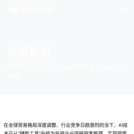
外贸知识
邮件营销 | 海关数据 | 社媒营销获客 | WhatsApp
营销
在全球贸易格局深度调整、行业竞争日趋激烈的当下，AI技
术已从“辅助工具”升级为外贸企业突破获客瓶颈、实现提质