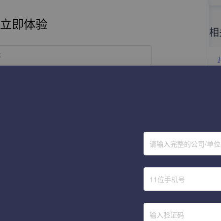
立即体验
相
称
1
2
获取验证码
3
提 交
4
请输入完整的公司/单
5
6