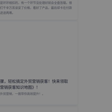
是环环相扣的，有一个环节没处理好就会全盘皆输。很
们千辛万苦谈妥了价格，看好了产品，最后却卡在付款
进退两难。
骤，轻松搞定外贸营销获客！快来领取
营销获客知识地图》！
外贸营销，一图带你高效提升！。