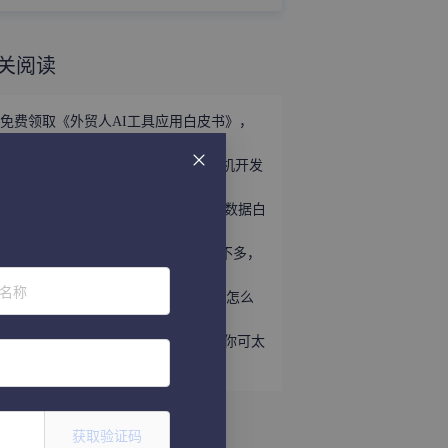
关阅读
免费领取《外贸人AI工具应用白皮书》，
掌握外贸全链路AI正确打法！
立即领取 | 手握这份《世界产业带商机开发
宝典》，2026外贸出海精准破局！
外贸获客难？免费领取《2026年海关数据白
皮书》，帮你轻松打破信息差！
趁着用YouTube开发外贸客户的人还不多，
速速上车！
位名称
听说WhatsApp做外贸很猛？让我看看怎么
个事儿...
做外贸还不会给国外客户打电话？那你可太
亏了
获取验证码