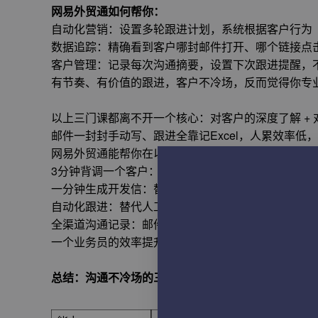
网易外贸通如何帮你：
自动化营销：设置多轮跟进计划，系统根据客户行为
数据追踪：精确看到客户哪封邮件打开、哪个链接点
客户管理：记录每次沟通摘要，设置下次跟进提醒，
有节奏、有价值的跟进，客户不冷场，反而觉得你专
以上三门课都离不开一个核心：对客户的深度了解 +
邮件一封封手动写、跟进全靠记Excel，人累效率低
网易外贸通能帮你在以下环节提效：
3分钟背调一个客户：替代手动搜半天
一分钟生成开发信：替代憋半小时
自动化跟进：替代人工记Excel、手动发邮件
全渠道沟通记录：邮件、WhatsApp自动存档，随时
一个业务员的效率提升3倍，沟通节奏自然不冷场。
总结：沟通不冷场的三个底层能力