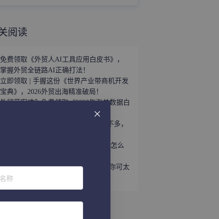
关阅读
免费领取《外贸人AI工具应用白皮书》，
掌握外贸全链路AI正确打法！
立即领取 | 手握这份《世界产业带商机开发
宝典》，2026外贸出海精准破局！
外贸获客难？免费领取《2026年海关数据白
皮书》，帮你轻松打破信息差！
趁着用YouTube开发外贸客户的人还不多，
速速上车！
听说WhatsApp做外贸很猛？让我看看怎么
个事儿...
做外贸还不会给国外客户打电话？那你可太
位名称
亏了