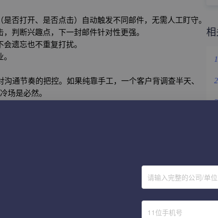
（是否打开、是否点击）自动触发不同邮件，无需人工盯守。
相
击，判断兴趣点，下一封邮件针对性更强。
不会遗忘也不重复打扰。
业。
1
 对沟通节奏的把控。如果纯靠手工，一个客户背调查半天、
2
，冷场是必然。
3
4
5
查阅
6
请输入完整的公司/单