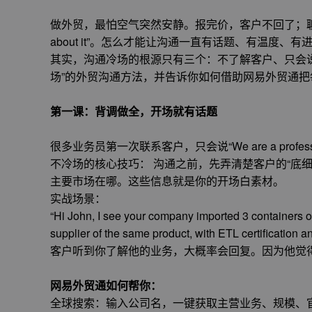
做外贸，最怕空气突然安静。报完价，客户不回了；聊完产品
about it”。怎么才能让沟通一直有话题、有温度、有
其实，沟通冷场的根源只有三个：不了解客户、只会
场”的外贸沟通方法，并告诉你如何借助网易外贸通把
第一课：背调做全，开场就有话题
很多业务员第一次联系客户，只会说“We are a profes
不冷场的核心技巧： 沟通之前，先弄清楚客户的“底
主要市场在哪。这些信息就是你的开场白素材。
实战场景：
“Hi John, I see your company imported 3 containers 
supplier of the same product, with ETL certification a
客户听到你了解他的业务，大概率会回复。因为他觉得
网易外贸通如何帮你：
全球搜索：输入公司名，一键获取主营业务、规模、