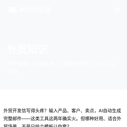
外贸知识
邮件营销 | 海关数据 | 社媒营销获客 | WhatsApp
营销
外贸开发信写得头疼？输入产品、客户、卖点，AI自动生成
完整邮件——这类工具这两年确实火。但哪种好用、适合外
贸场景、不是只给个模板让你套？