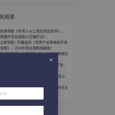
关阅读
免费领取《外贸人AI工具应用白皮书》，
掌握外贸全链路AI正确打法！
立即领取 | 手握这份《世界产业带商机开发
宝典》，2026外贸出海精准破局！
外贸获客难？免费领取《2026年海关数据白
皮书》，帮你轻松打破信息差！
趁着用YouTube开发外贸客户的人还不多，
速速上车！
听说WhatsApp做外贸很猛？让我看看怎么
个事儿...
做外贸还不会给国外客户打电话？那你可太
位名称
亏了