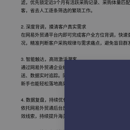
滤，优先锁定近3个月有活跃采购记录、采购体量匹
客，省去人工逐条筛选的繁琐工作。
2. 深度背调，摸清客户真实需求
在网易外贸通平台内即可完成客户全方位背调，快速
况，精准判断客户采购规律与需求痛点，避免盲目群
3. 智能触达，高效激活潜客
通过网易外贸通企业级高信誉IP池开展邮件开发，送达
送、数据实时追踪。同时打通WhatsApp批量触达
新手也能轻松落地高效拓客。
4. 数据复盘，持续优化开发策略
依托网易外贸通后台反馈的打开率、回复率、触达数
效线索，持续提升海关数据整体开发转化率。