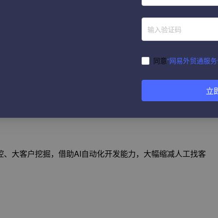
全域实时海关大数据，搭配AI智能邮件拓客功能，低成本快
同意
“网易外贸通服务
立
行业精准买家，搭配平台多渠道智能触达功能批量开发，稳定
、大客户挖掘，借助AI自动化开发能力，大幅缩减人工找客