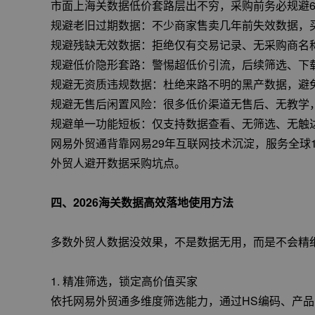
市面上海关数据低价套路层出不穷，采购前务必规避
规避老旧过期数据：不少商家售卖几年前失效数据，
规避残缺无效数据：拒绝仅有交易记录、无采购商名
规避低价隐形套路：警惕超低价引流，后续筛选、下
规避无资质违规数据：杜绝来路不明的黑产数据，避
规避无售后闲置风险：很多低价渠道无售后、无教学
规避单一功能短板：仅支持数据查看、无筛选、无触
网易外贸通背靠网易29年互联网技术沉淀，服务全球
外贸人避开数据采购坑点。
四、2026海关数据高效落地使用方法
多数外贸人数据没效果，不是数据无用，而是不会精
1. 精准筛选，锁定高价值买家
依托网易外贸通多维度筛选能力，通过HS编码、产