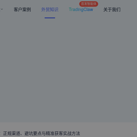
首发智能体
案
客户案例
外贸知识
TradingClaw
关于我们
略：正规渠道、避坑要点与精准获客实战方法