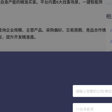
配自身产能的精准买家。平台内置6大找客场景，一键智能筛
相
查询企业规模、主营产品、采购偏好、交易周期、竞品合作情
1
发，提升开发精准度。
2
3
率稳定≈95%，支持AI一键写信、多语种润色、时区定时发
4
、多语种翻译功能，一次配置即可实现AI自动化多轮营销，外贸
5
6
请输入完整的公司/单
据，迭代优化筛选条件与开发话术，深耕高意向买家、淘汰无