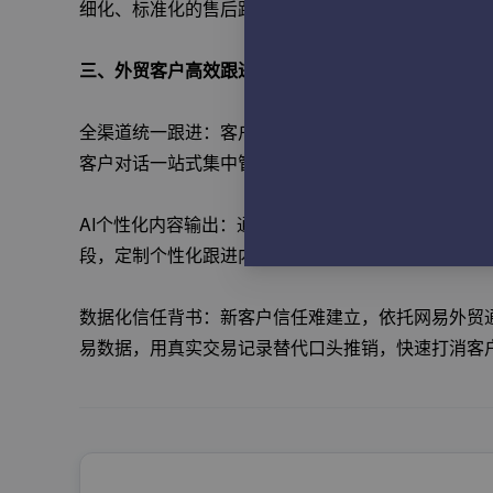
细化、标准化的售后跟进，快速撬动老客复购与客户
三、外贸客户高效跟进核心技巧
全渠道统一跟进：客户沟通分散在邮件、社媒、即时
客户对话一站式集中管理，无需反复切换软件，跟进
AI个性化内容输出：通用模板话术转化率极低，网易
段，定制个性化跟进内容，告别模板化群发，提升客
数据化信任背书：新客户信任难建立，依托网易外贸
易数据，用真实交易记录替代口头推销，快速打消客