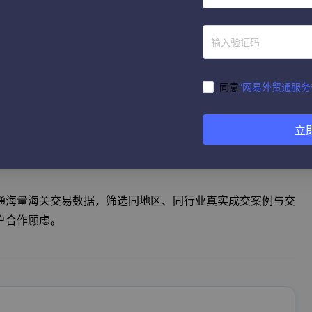
转介绍，低成本获取优质新客源。
工具极易遗漏消息，网易外贸通打通主流海外沟通渠道，所有
同意
“网易外贸通服务
更高效。
立
外贸通AI文案功能可根据客户国家、行业、采购习惯、沟通阶
户回复率。
通海量海关交易数据，筛选同地区、同行业真实成交案例与交
户合作顾虑。