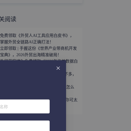
关阅读
免费领取《外贸人AI工具应用白皮书》，
掌握外贸全链路AI正确打法！
立即领取 | 手握这份《世界产业带商机开发
宝典》，2026外贸出海精准破局！
外贸获客难？免费领取《2026年海关数据白
皮书》，帮你轻松打破信息差！
趁着用YouTube开发外贸客户的人还不多，
速速上车！
听说WhatsApp做外贸很猛？让我看看怎么
个事儿...
做外贸还不会给国外客户打电话？那你可太
位名称
亏了