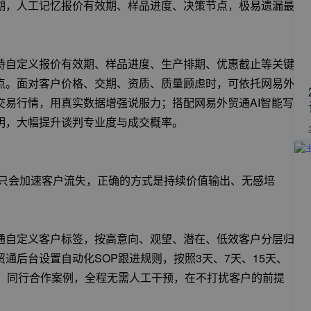
键期，人工记忆报价有效期、样品进度、决策节点，极易遗漏最
持自定义报价有效期、样品进度、生产排期、优惠截止等关键
点。面对客户价格、交期、资质、质量顾虑时，可依托网易外
易行情，用真实数据增强说服力；搭配网易外贸通AI智能写
明，大幅提升谈判专业度与成交概率。
追问只会加速客户流失，正确的方式是持续价值输出、无感培
通自定义客户标签，按高意向、观望、潜在、低效客户分层归
通后台设置自动化SOP跟进规则，按照3天、7天、15天、
料、同行合作案例，全程无需人工干预，在不打扰客户的前提