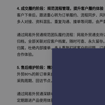
4. 成交履约阶段：规范流程管理，提升客户履约体验
客户下单后，跟进重心转为订单履约、流程同步、风
多人对接、资料混乱、重复沟通、撞单等问题，会严
通过网易外贸通规范团队履约流程：网易外贸通支持
归档，全部关联对应客户档案，随时可查、永久留存
归属，杜绝内部撞单、多人重复打扰客户的问题。订
合作体验。
5. 售后维护阶段：精准回访，挖掘复购与转介绍资源
外贸80%的新订单来自老客复购与转介绍，订单交
采购周期、回访节点，极易遗漏优质复购机会。
通过网易外贸通深耕老客价值：网易外贸通可根据客
定期跟进产品使用体验、后续采购计划。系统自动分