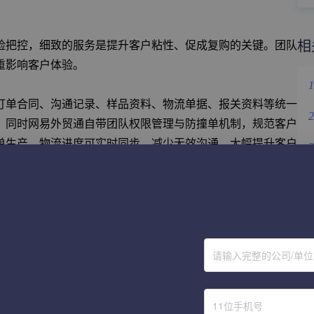
相
险把控，细致的服务是提升客户粘性、促成复购的关键。团队
重影响客户体验。
1
订单合同、沟通记录、样品资料、物流单据、报关资料等统一
2
。同时网易外贸通自带团队权限管理与防撞单机制，规范客户
单生产、物流进度可实时同步，减少无效沟通，大幅提升客户
3
4
5
付并非跟进终点，长效客情维护才是长期盈利的核心。人工记忆
6
请输入完整的公司/单
户历史采购频次、采购周期、合作品类，智能设置回访提醒，
析客户采购规律，提前预判复购需求，主动对接客户。通过精