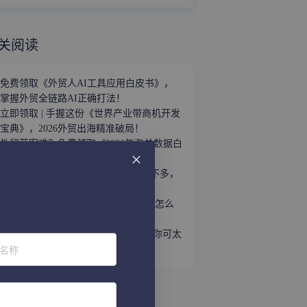
关阅读
免费领取《外贸人AI工具应用白皮书》，
掌握外贸全链路AI正确打法！
立即领取 | 手握这份《世界产业带商机开发
宝典》，2026外贸出海精准破局！
外贸获客难？免费领取《2026年海关数据白
皮书》，帮你轻松打破信息差！
趁着用YouTube开发外贸客户的人还不多，
速速上车！
听说WhatsApp做外贸很猛？让我看看怎么
个事儿...
做外贸还不会给国外客户打电话？那你可太
位名称
亏了