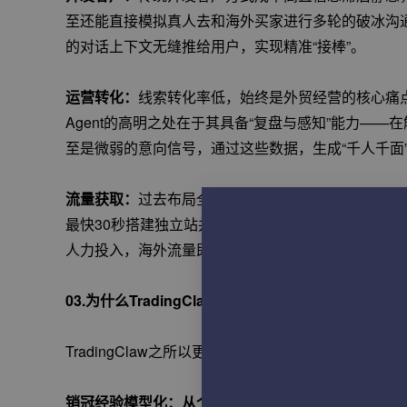
至还能直接模拟真人去和海外买家进行多轮的破冰沟
的对话上下文无缝推给用户，实现精准“接棒”。
运营转化：
线索转化率低，始终是外贸经营的核心痛
Agent的高明之处在于其具备“复盘与感知”能力—
至是微弱的意向信号，通过这些数据，生成“千人千面
流量获取：
过去布局全网营销极其笨重，养团队、找开
最快30秒搭建独立站并同步完成高阶SEO；社媒Ag
人力投入，海外流量即可实现轻量化配置。
03.为什么TradingClaw懂外贸？
TradingClaw之所以更懂外贸业务场景，基于网
销冠经验模型化：从个体智慧到标准生产力