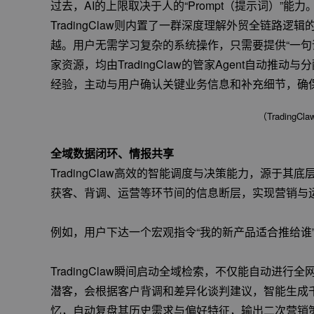
过去，AI的上限取决于人的“Prompt（提示词）”
TradingClaw则内置了一群深度理解外贸全链路逻辑的
越。用户无需学习复杂的系统操作，只需要提供“一句话
家资源，均由TradingClaw的管家Agent自动
经验，主动与用户确认关键业务信息和补充细节，确保
                                       
全域数据闭环、情报共享
TradingClaw高效的智能调度与决策能力，源于
获客、背调、运营等环节间的信息断层，实现营销与
例如，用户下达一个宏观指令“我的新产品适合推给谁
TradingClaw瞬间启动全域检索，不仅能自动进
潜客，会根据客户背调和差异化谈判建议，智能生成
忆，自动复盘其历史需求与偏好特征，输出二次营销策略。