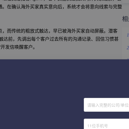
通。在确认海外买家真实意向后，系统才会将意向线索与完整
相
点，而传统的粗放式触达，早已被海外买家自动屏蔽。潜客
1
—在触达前，先调出每个客户过去所有的沟通记录、回信习惯甚
”开发信唤醒客户。
2
3
发、做设计、拼运营缺一不可。现在交给建站Agent可实现
ent则全天候自主创作本土化内容并矩阵群发。无需重度资金与
4
5
6
请输入完整的公司/单
易深厚的数据底座和网易外贸通积累的行业知识沉淀：