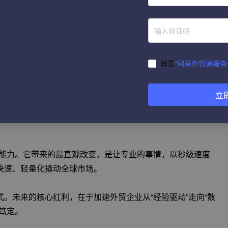
复杂的供应链逻辑，封装进多智能体集群中。这本质上是一次
孤岛效应，让每一位普通外贸员都能“站在巨人的肩膀上”起
同意
“网易外贸通服务
习企业的专属业务知识和逻辑。随着使用时间的推移，它会越来越
立
务”，成为企业可持续进化的数字资产。
个体”的能力。它带来的最直观改变，是让专业的事情，以秒级速度
快速、轻量化撬动全球市场。
。未来的核心红利，在于加速外贸企业从“经验驱动”走向“数
笃定。