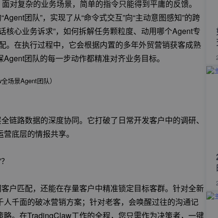
能力。面对复杂的业务场景，简单的指令只能得到平庸的反馈。
“Agent团队”，实现了从“命令式交互”向“主动意图感知”的跨
核心业务诉求”，如何拆解任务颗粒度、动用哪个Agent专
推动与分配。在执行过程中，它会根据内置的多年外贸营销获客成熟
Agent团队的每一步动作都精准对齐业务目标。
                                   （TradingClaw全场景Agent团队）
其底层全链路数据的深度协同。它打破了日常开发客户中的调研、
运营底层的情报共享。
”？
行全网客户匹配，还能在存量客户中精准锁定目标客群。针对全新
千人千面的破冰营销方案；针对老客，会唤醒过往的沟通记
在TradingClaw工作的全程，您只需作为决策者，一键