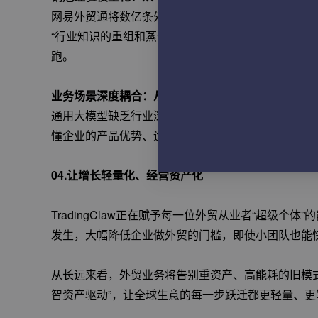
网易外贸通将数亿条外贸记录、销冠实战策略、以及
“行业知识的重组和蒸馏”。它打破了外贸销售经验的
跑。
业务场景深度耦合：从通用AI到企业专属数字资产
通用大模型缺乏行业深度，TradingClaw持续学
懂企业的产品优势、运营方式，真正实现“越用越懂业
04.让增长轻量化、经营资产化
TradingClaw正在赋予每一位外贸从业者“超级
发生，大幅降低企业做外贸的门槛，即使小团队也能
从长远来看，外贸业务将告别重资产、高能耗的旧模式
智资产驱动”，让全球生意的每一步跃迁都更轻量、更