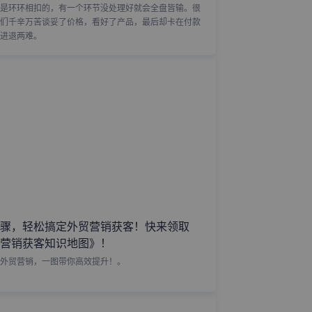
是环环相扣的，有一个环节没处理好就会全盘皆输。很
们千辛万苦谈妥了价格，看好了产品，最后却卡在付款
进退两难。
骤，轻松搞定外贸营销获客！快来领取
营销获客知识地图》！
外贸营销，一图带你高效提升！。