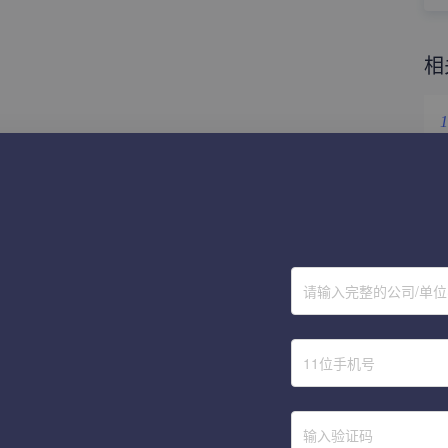
相
1
2
3
4
请输入完整的公司/单
5
6