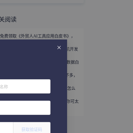
关阅读
免费领取《外贸人AI工具应用白皮书》，
掌握外贸全链路AI正确打法！
立即领取 | 手握这份《世界产业带商机开发
宝典》，2026外贸出海精准破局！
外贸获客难？免费领取《2026年海关数据白
皮书》，帮你轻松打破信息差！
趁着用YouTube开发外贸客户的人还不多，
速速上车！
位名称
听说WhatsApp做外贸很猛？让我看看怎么
个事儿...
做外贸还不会给国外客户打电话？那你可太
亏了
获取验证码