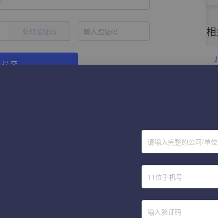
称
相
获取验证码
1
提 交
2
3
4
请输入完整的公司/单
5
6