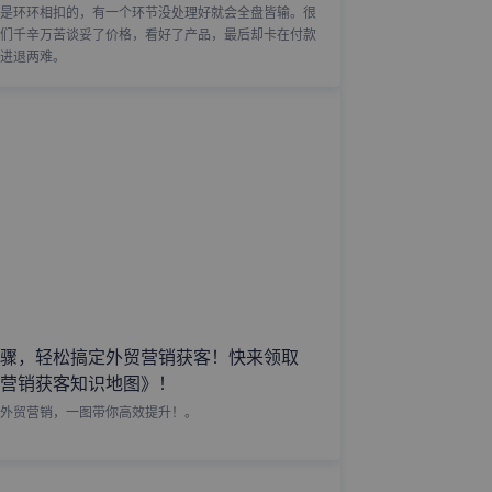
是环环相扣的，有一个环节没处理好就会全盘皆输。很
们千辛万苦谈妥了价格，看好了产品，最后却卡在付款
进退两难。
骤，轻松搞定外贸营销获客！快来领取
营销获客知识地图》！
外贸营销，一图带你高效提升！。