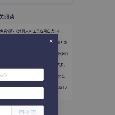
关阅读
免费领取《外贸人AI工具应用白皮书》，
掌握外贸全链路AI正确打法！
立即领取 | 手握这份《世界产业带商机开发
宝典》，2026外贸出海精准破局！
外贸获客难？免费领取《2026年海关数据白
皮书》，帮你轻松打破信息差！
趁着用YouTube开发外贸客户的人还不多，
速速上车！
位名称
听说WhatsApp做外贸很猛？让我看看怎么
个事儿...
做外贸还不会给国外客户打电话？那你可太
亏了
获取验证码