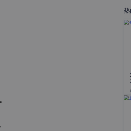
热
台。
户。