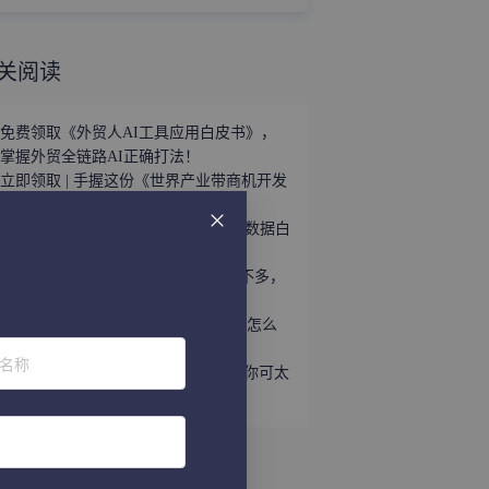
关阅读
免费领取《外贸人AI工具应用白皮书》，
掌握外贸全链路AI正确打法！
立即领取 | 手握这份《世界产业带商机开发
宝典》，2026外贸出海精准破局！
外贸获客难？免费领取《2026年海关数据白
皮书》，帮你轻松打破信息差！
趁着用YouTube开发外贸客户的人还不多，
速速上车！
听说WhatsApp做外贸很猛？让我看看怎么
个事儿...
位名称
做外贸还不会给国外客户打电话？那你可太
亏了