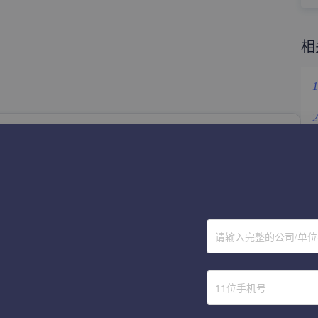
相
1
2
立即体验
3
4
称
5
请输入完整的公司/单
获取验证码
6
提 交