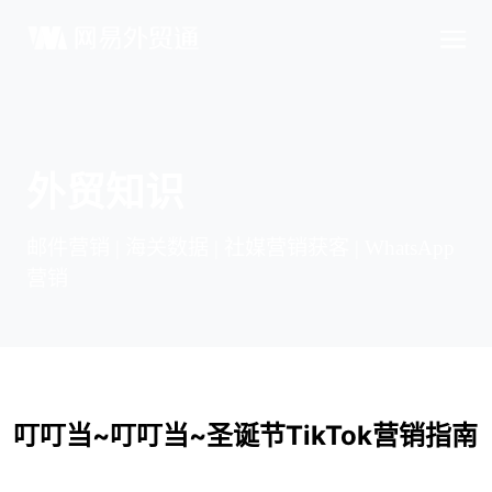
外贸知识
邮件营销 | 海关数据 | 社媒营销获客 | WhatsApp
营销
叮叮当~叮叮当~圣诞节
TikTok
营销指南