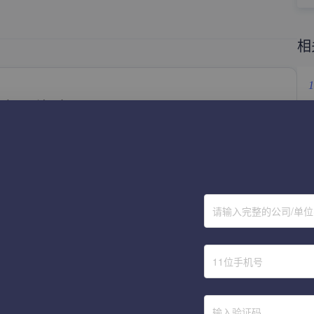
相
1
立即体验
2
3
称
4
获取验证码
5
请输入完整的公司/单
6
提 交