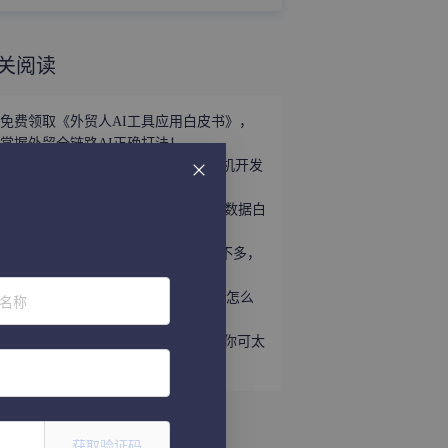
关阅读
免费领取《外贸人AI工具应用白皮书》，
掌握外贸全链路AI正确打法！
立即领取 | 手握这份《世界产业带商机开发
宝典》，2026外贸出海精准破局！
外贸获客难？免费领取《2026年海关数据白
皮书》，帮你轻松打破信息差！
趁着用YouTube开发外贸客户的人还不多，
速速上车！
听说WhatsApp做外贸很猛？让我看看怎么
位名称
个事儿...
做外贸还不会给国外客户打电话？那你可太
亏了
获取验证码