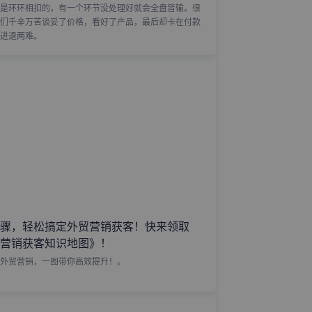
是环环相扣的，有一个环节没处理好就会全盘皆输。很
们千辛万苦谈妥了价格，看好了产品，最后却卡在付款
进退两难。
骤，轻松搞定外贸营销获客！快来领取
营销获客知识地图》！
外贸营销，一图带你高效提升！。