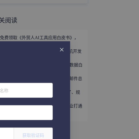
关阅读
免费领取《外贸人AI工具应用白皮书》，
掌握外贸全链路AI正确打法！
立即领取 | 手握这份《世界产业带商机开发
宝典》，2026外贸出海精准破局！
外贸获客难？免费领取《2026年海关数据白
皮书》，帮你轻松打破信息差！
展会跟进的黄金72小时：为什么你的邮件总
石沉大海？
位名称
第139届广交会：展区变了、工具变了、规
则变了，你还用老办法参展？
网易外贸通「展会运营」助力外贸企业打通
全链路获客！
获取验证码