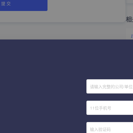
提 交
相
1
2
3
4
请输入完整的公司/单
5
6