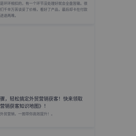
是环环相扣的，有一个环节没处理好就会全盘皆输。很
们千辛万苦谈妥了价格，看好了产品，最后却卡在付款
进退两难。
骤，轻松搞定外贸营销获客！快来领取
营销获客知识地图》！
外贸营销，一图带你高效提升！。