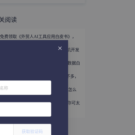
关阅读
免费领取《外贸人AI工具应用白皮书》，
掌握外贸全链路AI正确打法！
立即领取 | 手握这份《世界产业带商机开发
宝典》，2026外贸出海精准破局！
外贸获客难？免费领取《2026年海关数据白
皮书》，帮你轻松打破信息差！
趁着用YouTube开发外贸客户的人还不多，
速速上车！
位名称
听说WhatsApp做外贸很猛？让我看看怎么
个事儿...
做外贸还不会给国外客户打电话？那你可太
亏了
获取验证码