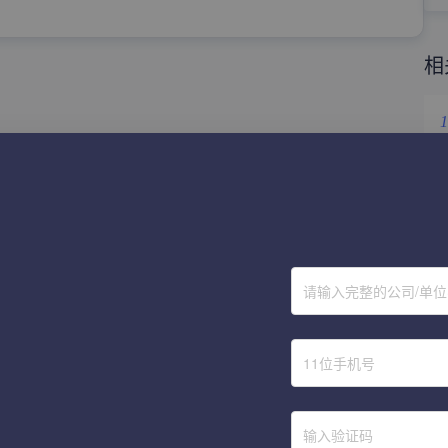
相
1
2
3
4
请输入完整的公司/单
5
6