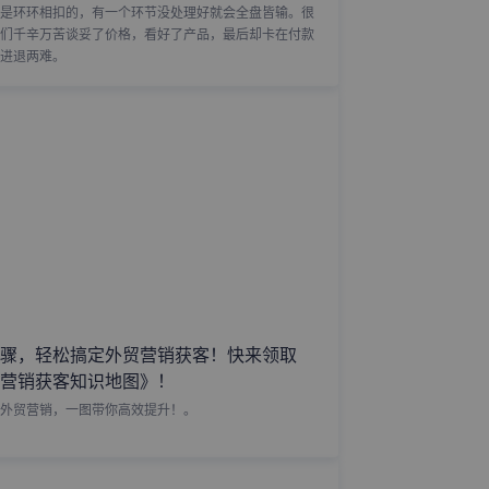
是环环相扣的，有一个环节没处理好就会全盘皆输。很
们千辛万苦谈妥了价格，看好了产品，最后却卡在付款
进退两难。
骤，轻松搞定外贸营销获客！快来领取
营销获客知识地图》！
外贸营销，一图带你高效提升！。