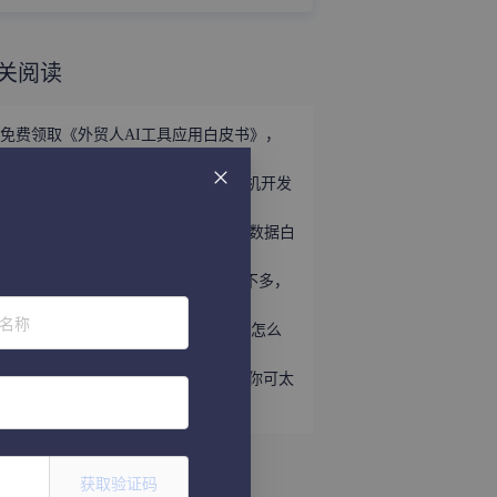
关阅读
免费领取《外贸人AI工具应用白皮书》，
掌握外贸全链路AI正确打法！
立即领取 | 手握这份《世界产业带商机开发
宝典》，2026外贸出海精准破局！
外贸获客难？免费领取《2026年海关数据白
皮书》，帮你轻松打破信息差！
趁着用YouTube开发外贸客户的人还不多，
速速上车！
位名称
听说WhatsApp做外贸很猛？让我看看怎么
个事儿...
做外贸还不会给国外客户打电话？那你可太
亏了
获取验证码