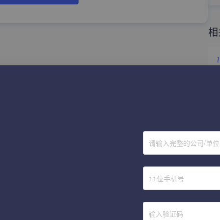
相
1
2
3
4
请输入完整的公司/单
5
6