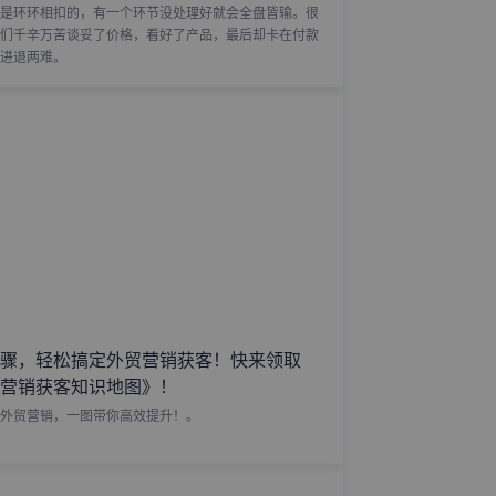
是环环相扣的，有一个环节没处理好就会全盘皆输。很
们千辛万苦谈妥了价格，看好了产品，最后却卡在付款
进退两难。
骤，轻松搞定外贸营销获客！快来领取
营销获客知识地图》！
外贸营销，一图带你高效提升！。