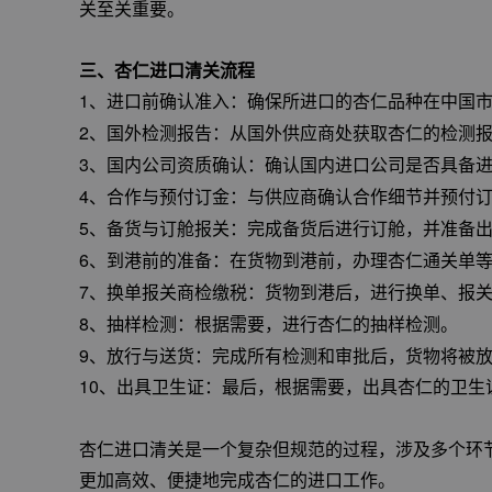
关至关重要。
三、杏仁进口清关流程
1、进口前确认准入
：确保所进口的杏仁品种在中国
2、国外检测报告
：从国外供应商处获取杏仁的检测
3、国内公司资质确认
：确认国内进口公司是否具备
4、合作与预付订金
：与供应商确认合作细节并预付
5、备货与订舱报关
：完成备货后进行订舱，并准备
6、到港前的准备
：在货物到港前，办理杏仁通关单
7、换单报关商检缴税
：货物到港后，进行换单、报
8、抽样检测
：根据需要，进行杏仁的抽样检测。
9、放行与送货：完成所有检测和审批后，货物将被
10、出具卫生证
：最后，根据需要，出具杏仁的卫生
杏仁进口清关是一个复杂但规范的过程，涉及多个环
更加高效、便捷地完成杏仁的进口工作。