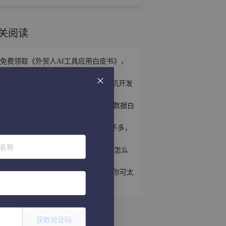
关阅读
免费领取《外贸人AI工具应用白皮书》，
掌握外贸全链路AI正确打法！
立即领取 | 手握这份《世界产业带商机开发
宝典》，2026外贸出海精准破局！
外贸获客难？免费领取《2026年海关数据白
皮书》，帮你轻松打破信息差！
趁着用YouTube开发外贸客户的人还不多，
速速上车！
位名称
听说WhatsApp做外贸很猛？让我看看怎么
个事儿...
做外贸还不会给国外客户打电话？那你可太
亏了
获取验证码