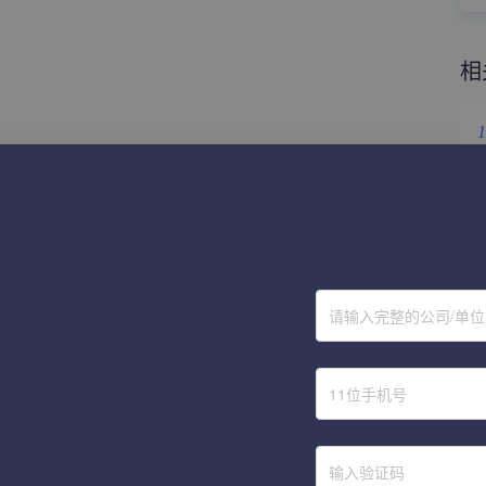
相
1
2
3
4
请输入完整的公司/单
5
6