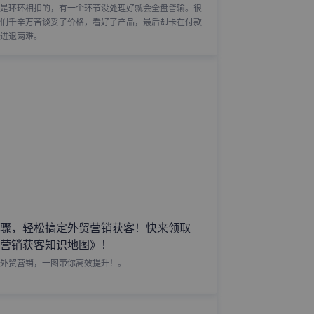
是环环相扣的，有一个环节没处理好就会全盘皆输。很
们千辛万苦谈妥了价格，看好了产品，最后却卡在付款
进退两难。
骤，轻松搞定外贸营销获客！快来领取
营销获客知识地图》！
外贸营销，一图带你高效提升！。