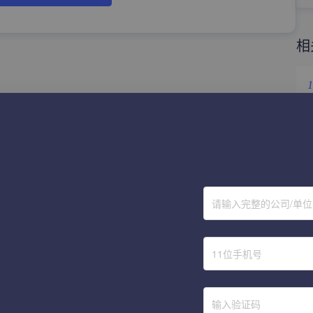
相
1
2
3
4
请输入完整的公司/单
5
6