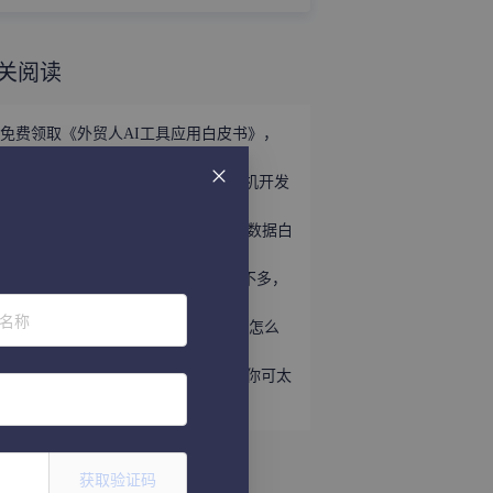
关阅读
免费领取《外贸人AI工具应用白皮书》，
掌握外贸全链路AI正确打法！
立即领取 | 手握这份《世界产业带商机开发
宝典》，2026外贸出海精准破局！
外贸获客难？免费领取《2026年海关数据白
皮书》，帮你轻松打破信息差！
趁着用YouTube开发外贸客户的人还不多，
速速上车！
位名称
听说WhatsApp做外贸很猛？让我看看怎么
个事儿...
做外贸还不会给国外客户打电话？那你可太
亏了
获取验证码