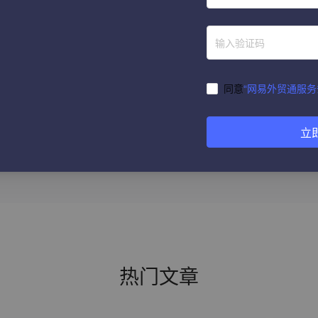
称
获取验证码
同意
“网易外贸通服务
提 交
立
热门文章