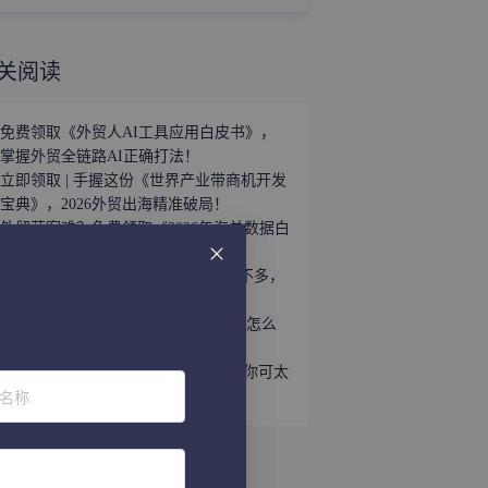
关阅读
免费领取《外贸人AI工具应用白皮书》，
掌握外贸全链路AI正确打法！
立即领取 | 手握这份《世界产业带商机开发
宝典》，2026外贸出海精准破局！
外贸获客难？免费领取《2026年海关数据白
皮书》，帮你轻松打破信息差！
趁着用YouTube开发外贸客户的人还不多，
速速上车！
听说WhatsApp做外贸很猛？让我看看怎么
个事儿...
做外贸还不会给国外客户打电话？那你可太
位名称
亏了