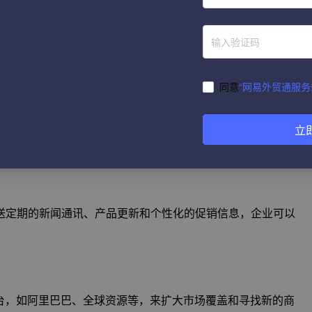
可以通过发布有价值的内容、参与话题讨论和利用社交媒体广
同意
“网易外贸通服务
建立行业联系。企业需要制定有效的事件营销策略，包括活动
立
送定期的新闻通讯、产品更新和个性化的促销信息，企业可以
台，如阿里巴巴、全球资源等，来扩大市场覆盖和寻找新的商