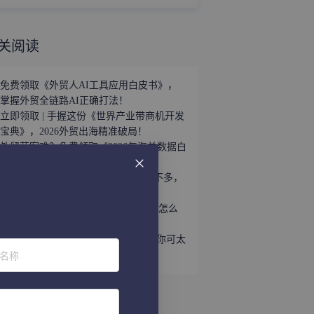
关阅读
免费领取《外贸人AI工具应用白皮书》，
掌握外贸全链路AI正确打法！
立即领取 | 手握这份《世界产业带商机开发
宝典》，2026外贸出海精准破局！
外贸获客难？免费领取《2026年海关数据白
皮书》，帮你轻松打破信息差！
趁着用YouTube开发外贸客户的人还不多，
速速上车！
听说WhatsApp做外贸很猛？让我看看怎么
个事儿...
做外贸还不会给国外客户打电话？那你可太
位名称
亏了