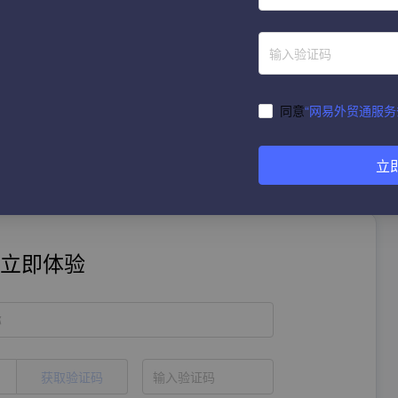
所以我们可以在写完邮件之后给领导或者同事一起看看，看是
同意
“网易外贸通服务
己的英语技能。
立
立即体验
称
获取验证码