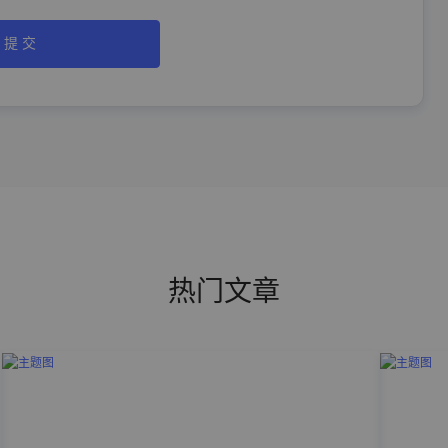
提 交
热门文章