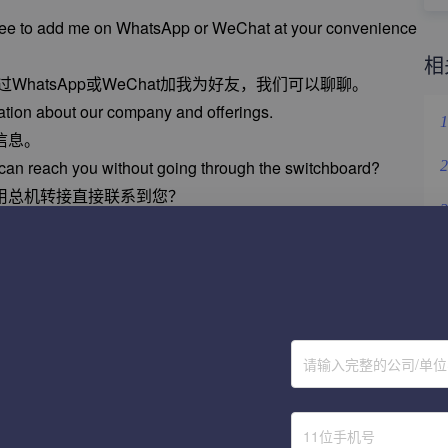
l free to add me on WhatsApp or WeChat at your convenience
相
hatsApp或WeChat加我为好友，我们可以聊聊。
ation about our company and offerings.
1
信息。
 l can reach you without going through the switchboard?
2
用总机转接直接联系到您？
3
 or landline?
是座机？
4
5
e products we offer?
6
请输入完整的公司/单
urance, and product safety. By sticking to our core value of
standing reputation and service, we 've earned the trust and