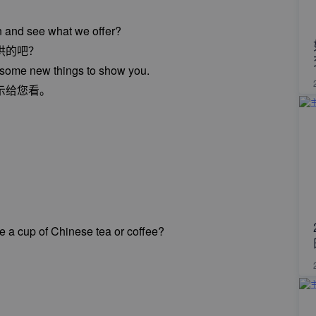
in and see what we offer?
供的吧？
t some new things to show you.
示给您看。
ke a cup of Chinese tea or coffee?