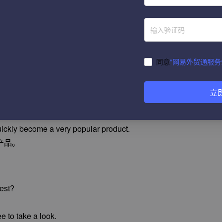
设计、优质、价格公道以及卓越声誉和服务的宗旨，因此赢得
acturer and distributor for XXX products.
同意
“网易外贸通服务
立
arket, but we do pride ourselves on providing good quality.
于所提供的良好品质。
l quickly become a very popular product.
产品。
rest?
e to take a look.