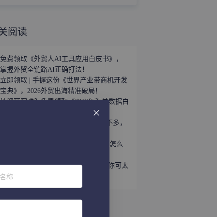
关阅读
免费领取《外贸人AI工具应用白皮书》，
掌握外贸全链路AI正确打法！
立即领取 | 手握这份《世界产业带商机开发
宝典》，2026外贸出海精准破局！
外贸获客难？免费领取《2026年海关数据白
皮书》，帮你轻松打破信息差！
趁着用YouTube开发外贸客户的人还不多，
速速上车！
听说WhatsApp做外贸很猛？让我看看怎么
个事儿...
做外贸还不会给国外客户打电话？那你可太
位名称
亏了