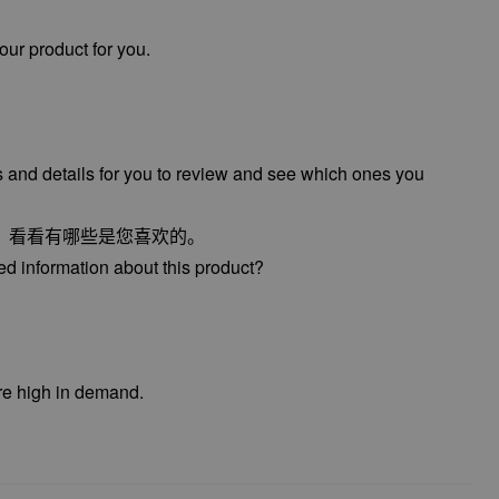
our product for you.
s and details for you to review and see which ones you
，看看有哪些是您喜欢的。
ed information about this product?
‘re high in demand.