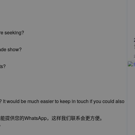
ere seeking?
rade show?
ts?
 lt would be much easier to keep in touch if you could also
提供您的WhatsApp，这样我们联系会更方便。
?