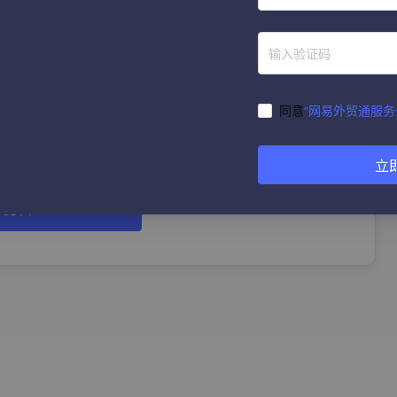
立即体验
称
同意
“网易外贸通服务
获取验证码
立
提 交