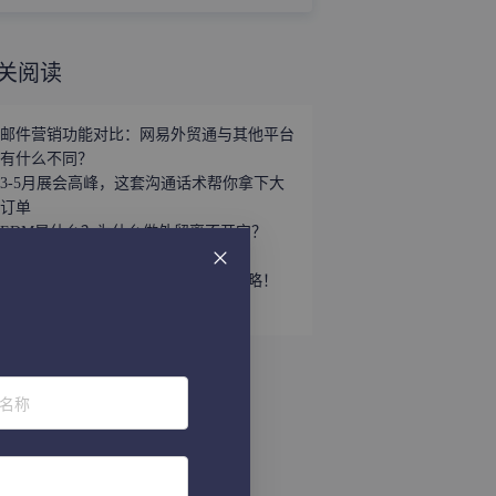
关阅读
邮件营销功能对比：网易外贸通与其他平台
有什么不同？
3-5月展会高峰，这套沟通话术帮你拿下大
订单
EDM是什么？为什么做外贸离不开它？
春节或许是外贸开发客户最好的时机
一套能让外贸沟通效率翻倍的话术攻略！
2025年中国外贸成绩单出炉
位名称