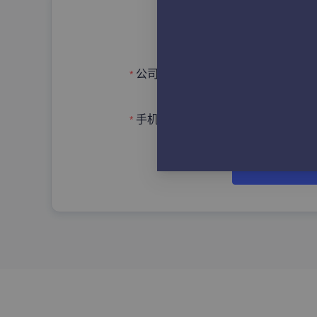
申请
请输入完整的公司/单位名
公司名称
手机号码