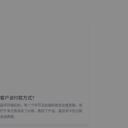
客户谈付款方式？
是环环相扣的，有一个环节没处理好就会全盘皆输。很
们千辛万苦谈妥了价格，看好了产品，最后却卡在付款
进退两难。