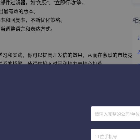
件过滤器，如“免费”、“立即行动”等。
找出最有效的版本。
相
开率和回复率，不断优化策略。
适当调整语言和表达方式。
1
2
学习和实践，你可以提高开发信的效果，从而在激烈的市场竞
关系的桥梁，值得你投入时间和精力去精心打造。
3
4
5
6
邮件的标题到签名，每一个环节都可能影响客户是否愿意与你
回复率开发信的技巧，为你的外贸事业开启成功的大门。
请输入完整的公司/单