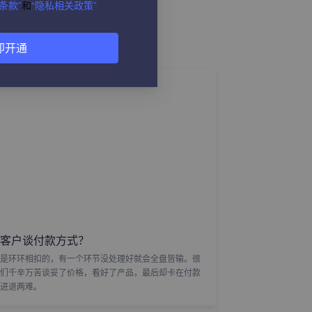
条款”
和
“隐私相关政策”
即开通
客户谈付款方式？
是环环相扣的，有一个环节没处理好就会全盘皆输。很
们千辛万苦谈妥了价格，看好了产品，最后却卡在付款
进退两难。