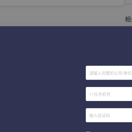
相
1
2
3
4
请输入完整的公司/单
5
6