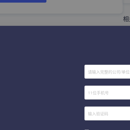
相
1
2
3
4
5
请输入完整的公司/单
6