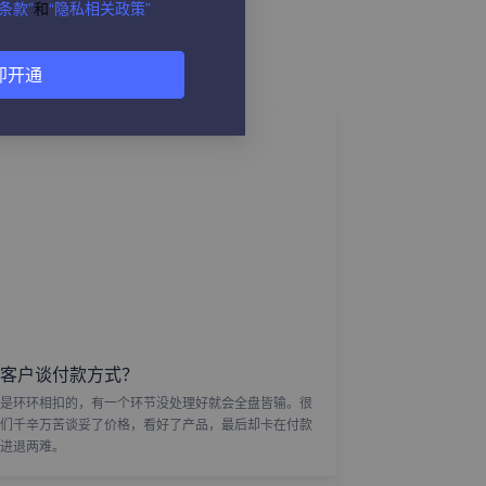
条款”
和
“隐私相关政策”
即开通
客户谈付款方式？
是环环相扣的，有一个环节没处理好就会全盘皆输。很
们千辛万苦谈妥了价格，看好了产品，最后却卡在付款
进退两难。