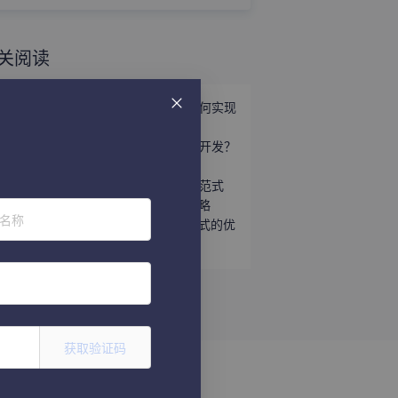
关阅读
从低效触达到精准转化：水培企业如何实现
稳定高效的海外获客？
如何通过背调客户，实现高效的客户开发？
春节或许是外贸开发客户最好的时机
网易外贸通AI团队，重构外贸增长新范式
外贸客户管理系统选型误区及应对策略
位名称
外贸客户管理系统与传统客户管理方式的优
劣对比
获取验证码