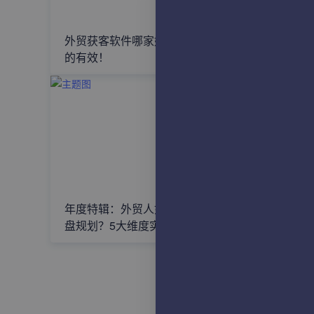
外贸获客软件哪家好？这个方法真
外贸获客
的有效！
就对了！
年度特辑：外贸人如何做好年度复
外贸SO
盘规划？5大维度实现业绩领跑！
需要了解