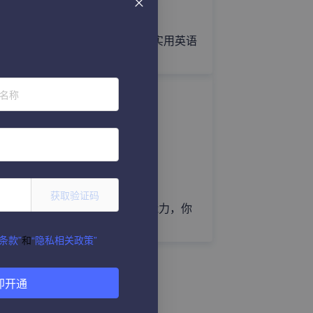
外贸人该如何进行催款？实用英语
来了！
位名称
获取验证码
外贸销售必备的8个基础能力，你
具备了吗？
条款”
和
“隐私相关政策”
即开通