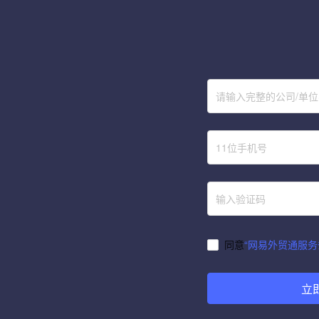
软件不知道怎么选？用它
速领《2024全球知名展会表》助
你把握全球商机
请输入完整的公司/单
HO怎么选品？三个问题你
人手一份！2024外贸营销日历火
一下！
热领取中...
同意
“网易外贸通服务
立
1
91
92
93
94
95
•••