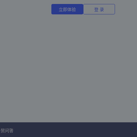
立即体验
登 录
外贸问答